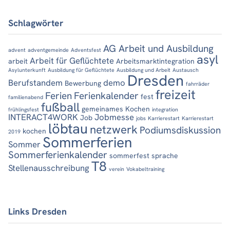
Schlagwörter
AG Arbeit und Ausbildung
advent
adventgemeinde
Adventsfest
asyl
Arbeit für Geflüchtete
arbeit
Arbeitsmarktintegration
Asylunterkunft
Ausbildung für Geflüchtete
Ausbildung und Arbeit
Austausch
Dresden
Berufstandem
demo
Bewerbung
fahrräder
freizeit
Ferien
Ferienkalender
fest
familienabend
fußball
gemeinames Kochen
frühlingsfest
integration
INTERACT4WORK
Jobmesse
Job
jobs
Karrierestart
Karrierestart
löbtau
netzwerk
Podiumsdiskussion
kochen
2019
Sommerferien
Sommer
Sommerferienkalender
sommerfest
sprache
T8
Stellenausschreibung
verein
Vokabeltraining
Links Dresden