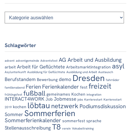
Kategorien
Schlagwörter
AG Arbeit und Ausbildung
advent
adventgemeinde
Adventsfest
asyl
Arbeit für Geflüchtete
arbeit
Arbeitsmarktintegration
Asylunterkunft
Ausbildung für Geflüchtete
Ausbildung und Arbeit
Austausch
Dresden
Berufstandem
demo
Bewerbung
fahrräder
freizeit
Ferien
Ferienkalender
fest
familienabend
fußball
gemeinames Kochen
frühlingsfest
integration
INTERACT4WORK
Jobmesse
Job
jobs
Karrierestart
Karrierestart
löbtau
netzwerk
Podiumsdiskussion
kochen
2019
Sommerferien
Sommer
Sommerferienkalender
sommerfest
sprache
T8
Stellenausschreibung
verein
Vokabeltraining