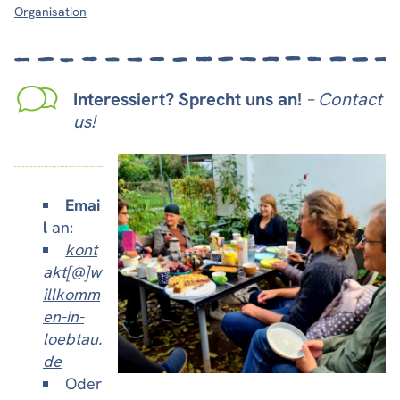
Organisation
Interessiert? Sprecht uns an!
– Contact
us!
Emai
l
an:
kont
akt[@]w
illkomm
en-in-
loebtau.
de
Oder