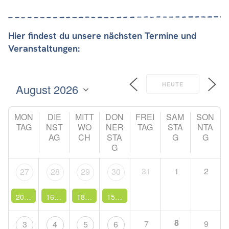
Hier findest du unsere nächsten Termine und
Veranstaltungen:
HEUTE
MON
DIE
MITT
DON
FREI
SAM
SON
TAG
NST
WO
NER
TAG
STA
NTA
AG
CH
STA
G
G
G
31
1
2
27
28
29
30
20:00 -
Online Sprachwerkstatt B1+/B2
16:00 -
Offene Fahrradwerkstatt
18:00 -
IM GARTEN Sprachwerkstatt
15:00 -
Nähkurs Taschen
Online Sprachwerkstatt B
Offene Fahrradwerkstat
Nähkurs Ta
IM GARTE
8
7
9
3
4
5
6