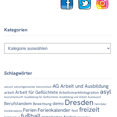
Kategorien
Kategorien
Schlagwörter
AG Arbeit und Ausbildung
advent
adventgemeinde
Adventsfest
asyl
Arbeit für Geflüchtete
arbeit
Arbeitsmarktintegration
Asylunterkunft
Ausbildung für Geflüchtete
Ausbildung und Arbeit
Austausch
Dresden
Berufstandem
demo
Bewerbung
fahrräder
freizeit
Ferien
Ferienkalender
fest
familienabend
fußball
gemeinames Kochen
frühlingsfest
integration