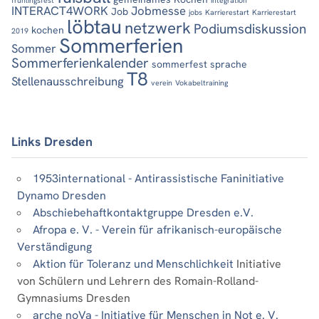
INTERACT4WORK
Jobmesse
Job
jobs
Karrierestart
Karrierestart
löbtau
netzwerk
Podiumsdiskussion
kochen
2019
Sommerferien
Sommer
Sommerferienkalender
sommerfest
sprache
T8
Stellenausschreibung
verein
Vokabeltraining
Links Dresden
1953international - Antirassistische Faninitiative
Dynamo Dresden
Abschiebehaftkontaktgruppe Dresden e.V.
Afropa e. V. - Verein für afrikanisch-europäische
Verständigung
Aktion für Toleranz und Menschlichkeit
Initiative
von Schülern und Lehrern des Romain-Rolland-
Gymnasiums Dresden
arche noVa - Initiative für Menschen in Not e. V.