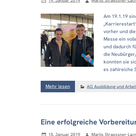
19. Januar 2019
Marlis Straessner-Lacr
Am 19.1.19 sin
„Karrierestart
vorher und die
Messe ein volle
und dadurch fü
die Neubürger/
konnten sie si
es zahlreiche 
Mehr lesen
AG Ausbildung und Arbei
Eine erfolgreiche Vorbereitu
15. Januar 2019
Marlis Straessner-Lacr