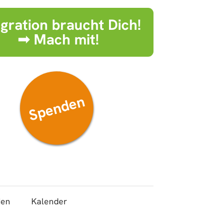
egration braucht Dich!
➟ Mach mit!
Spenden
den
Kalender