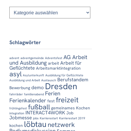
Kategorien
Schlagwörter
AG Arbeit
advent
adventgemeinde
Adventsfest
und Ausbildung
Arbeit für
arbeit
Geflüchtete
Arbeitsmarktintegration
asyl
Asylunterkunft
Ausbildung für Geflüchtete
Berufstandem
Ausbildung und Arbeit
Austausch
Dresden
demo
Bewerbung
Ferien
fahrräder
familienabend
freizeit
Ferienkalender
fest
fußball
gemeinames Kochen
frühlingsfest
INTERACT4WORK
Job
integration
Jobmesse
jobs
Karrierestart
Karrierestart 2019
löbtau
netzwerk
kochen
Podiumsdiskussion
Sommer