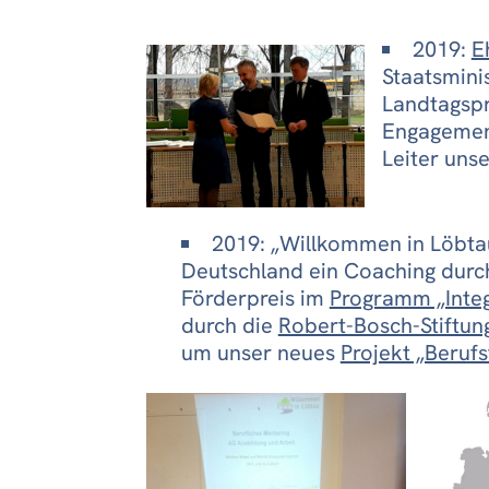
2019:
E
Staatsmini
Landtagspr
Engagement
Leiter uns
2019: „Willkommen in Löbtau
Deutschland ein Coaching dur
Förderpreis im
Programm „Inte
durch die
Robert-Bosch-Stiftun
um unser neues
Projekt „Beruf