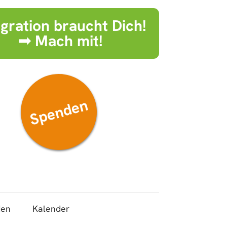
egration braucht Dich!
➟ Mach mit!
Spenden
den
Kalender