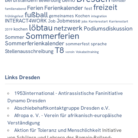
Bewerbung
fahrräder
freizeit
Ferien
Ferienkalender
fest
familienabend
fußball
gemeinames Kochen
frühlingsfest
integration
INTERACT4WORK
Jobmesse
Job
jobs
Karrierestart
Karrierestart
löbtau
netzwerk
Podiumsdiskussion
kochen
2019
Sommerferien
Sommer
Sommerferienkalender
sommerfest
sprache
T8
Stellenausschreibung
verein
Vokabeltraining
Links Dresden
1953international - Antirassistische Faninitiative
Dynamo Dresden
Abschiebehaftkontaktgruppe Dresden e.V.
Afropa e. V. - Verein für afrikanisch-europäische
Verständigung
Aktion für Toleranz und Menschlichkeit
Initiative
von Schülern und Lehrern des Romain-Rolland-