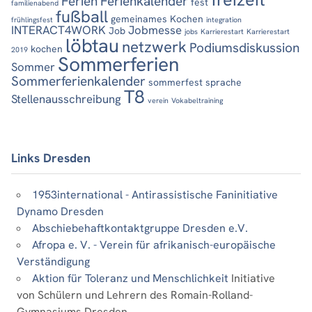
Ferien
Ferienkalender
fest
familienabend
fußball
gemeinames Kochen
frühlingsfest
integration
INTERACT4WORK
Jobmesse
Job
jobs
Karrierestart
Karrierestart
löbtau
netzwerk
Podiumsdiskussion
kochen
2019
Sommerferien
Sommer
Sommerferienkalender
sommerfest
sprache
T8
Stellenausschreibung
verein
Vokabeltraining
Links Dresden
1953international - Antirassistische Faninitiative
Dynamo Dresden
Abschiebehaftkontaktgruppe Dresden e.V.
Afropa e. V. - Verein für afrikanisch-europäische
Verständigung
Aktion für Toleranz und Menschlichkeit
Initiative
von Schülern und Lehrern des Romain-Rolland-
Gymnasiums Dresden