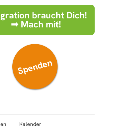
egration braucht Dich!
➟ Mach mit!
Spenden
den
Kalender