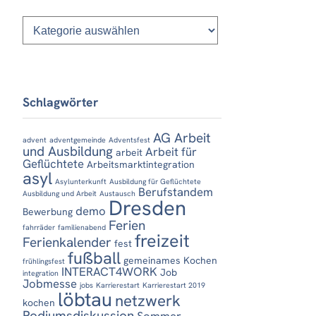
Kategorien
Schlagwörter
AG Arbeit
advent
adventgemeinde
Adventsfest
und Ausbildung
Arbeit für
arbeit
Geflüchtete
Arbeitsmarktintegration
asyl
Asylunterkunft
Ausbildung für Geflüchtete
Berufstandem
Ausbildung und Arbeit
Austausch
Dresden
demo
Bewerbung
Ferien
fahrräder
familienabend
freizeit
Ferienkalender
fest
fußball
gemeinames Kochen
frühlingsfest
INTERACT4WORK
Job
integration
Jobmesse
jobs
Karrierestart
Karrierestart 2019
löbtau
netzwerk
kochen
Podiumsdiskussion
Sommer