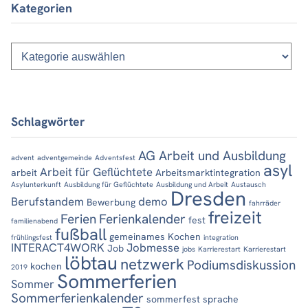
Kategorien
Kategorien
Schlagwörter
AG Arbeit und Ausbildung
advent
adventgemeinde
Adventsfest
asyl
Arbeit für Geflüchtete
arbeit
Arbeitsmarktintegration
Asylunterkunft
Ausbildung für Geflüchtete
Ausbildung und Arbeit
Austausch
Dresden
Berufstandem
demo
Bewerbung
fahrräder
freizeit
Ferien
Ferienkalender
fest
familienabend
fußball
gemeinames Kochen
frühlingsfest
integration
INTERACT4WORK
Jobmesse
Job
jobs
Karrierestart
Karrierestart
löbtau
netzwerk
Podiumsdiskussion
kochen
2019
Sommerferien
Sommer
Sommerferienkalender
sommerfest
sprache