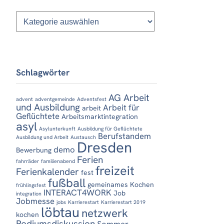
Kategorien
Schlagwörter
AG Arbeit
advent
adventgemeinde
Adventsfest
und Ausbildung
Arbeit für
arbeit
Geflüchtete
Arbeitsmarktintegration
asyl
Asylunterkunft
Ausbildung für Geflüchtete
Berufstandem
Ausbildung und Arbeit
Austausch
Dresden
demo
Bewerbung
Ferien
fahrräder
familienabend
freizeit
Ferienkalender
fest
fußball
gemeinames Kochen
frühlingsfest
INTERACT4WORK
Job
integration
Jobmesse
jobs
Karrierestart
Karrierestart 2019
löbtau
netzwerk
kochen
Podiumsdiskussion
Sommer