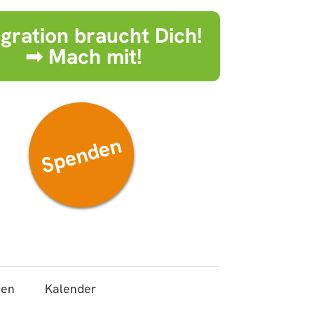
egration braucht Dich!
➟ Mach mit!
Spenden
den
Kalender