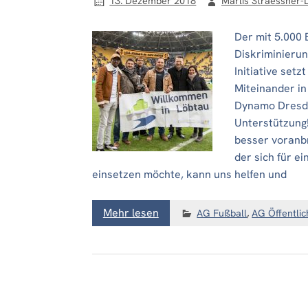
13. Dezember 2018
Marlis Straessner-
Der mit 5.000 
Diskriminierun
Initiative setz
Miteinander in
Dynamo Dresden
Unterstützung!
besser voranbr
der sich für e
einsetzen möchte, kann uns helfen und
Mehr lesen
AG Fußball
,
AG Öffentlic