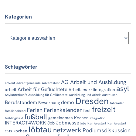
Kategorien
Kategorien
Schlagwörter
AG Arbeit und Ausbildung
advent
adventgemeinde
Adventsfest
asyl
Arbeit für Geflüchtete
arbeit
Arbeitsmarktintegration
Asylunterkunft
Ausbildung für Geflüchtete
Ausbildung und Arbeit
Austausch
Dresden
Berufstandem
demo
Bewerbung
fahrräder
freizeit
Ferien
Ferienkalender
fest
familienabend
fußball
gemeinames Kochen
frühlingsfest
integration
INTERACT4WORK
Jobmesse
Job
jobs
Karrierestart
Karrierestart
löbtau
netzwerk
Podiumsdiskussion
kochen
2019