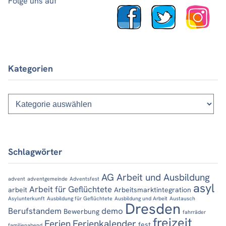
Folge uns auf
Kategorien
Kategorien
Schlagwörter
AG Arbeit und Ausbildung
advent
adventgemeinde
Adventsfest
asyl
Arbeit für Geflüchtete
arbeit
Arbeitsmarktintegration
Asylunterkunft
Ausbildung für Geflüchtete
Ausbildung und Arbeit
Austausch
Dresden
Berufstandem
demo
Bewerbung
fahrräder
freizeit
Ferien
Ferienkalender
fest
familienabend