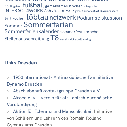
fußball
gemeinames Kochen
frühlingsfest
integration
INTERACT4WORK
Jobmesse
Job
jobs
Karrierestart
Karrierestart
löbtau
netzwerk
Podiumsdiskussion
kochen
2019
Sommerferien
Sommer
Sommerferienkalender
sommerfest
sprache
T8
Stellenausschreibung
verein
Vokabeltraining
Links Dresden
1953international - Antirassistische Faninitiative
Dynamo Dresden
Abschiebehaftkontaktgruppe Dresden e.V.
Afropa e. V. - Verein für afrikanisch-europäische
Verständigung
Aktion für Toleranz und Menschlichkeit
Initiative
von Schülern und Lehrern des Romain-Rolland-
Gymnasiums Dresden