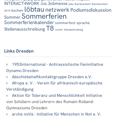
INTERACT4WORK
Jobmesse
Job
jobs
Karrierestart
Karrierestart
löbtau
netzwerk
Podiumsdiskussion
kochen
2019
Sommerferien
Sommer
Sommerferienkalender
sommerfest
sprache
T8
Stellenausschreibung
verein
Vokabeltraining
Links Dresden
1953international - Antirassistische Faninitiative
Dynamo Dresden
Abschiebehaftkontaktgruppe Dresden e.V.
Afropa e. V. - Verein für afrikanisch-europäische
Verständigung
Aktion für Toleranz und Menschlichkeit
Initiative
von Schülern und Lehrern des Romain-Rolland-
Gymnasiums Dresden
arche noVa - Initiative für Menschen in Not e. V.