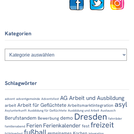
Kategorien
Kategorien
Schlagwörter
AG Arbeit und Ausbildung
advent
adventgemeinde
Adventsfest
asyl
Arbeit für Geflüchtete
arbeit
Arbeitsmarktintegration
Asylunterkunft
Ausbildung für Geflüchtete
Ausbildung und Arbeit
Austausch
Dresden
Berufstandem
demo
Bewerbung
fahrräder
freizeit
Ferien
Ferienkalender
fest
familienabend
fußball
gemeinames Kochen
frühlingsfest
integration