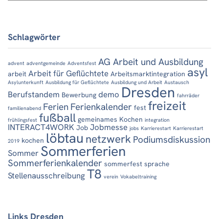
Schlagwörter
AG Arbeit und Ausbildung
advent
adventgemeinde
Adventsfest
asyl
Arbeit für Geflüchtete
arbeit
Arbeitsmarktintegration
Asylunterkunft
Ausbildung für Geflüchtete
Ausbildung und Arbeit
Austausch
Dresden
Berufstandem
demo
Bewerbung
fahrräder
freizeit
Ferien
Ferienkalender
fest
familienabend
fußball
gemeinames Kochen
frühlingsfest
integration
INTERACT4WORK
Jobmesse
Job
jobs
Karrierestart
Karrierestart
löbtau
netzwerk
Podiumsdiskussion
kochen
2019
Sommerferien
Sommer
Sommerferienkalender
sommerfest
sprache
T8
Stellenausschreibung
verein
Vokabeltraining
Links Dresden