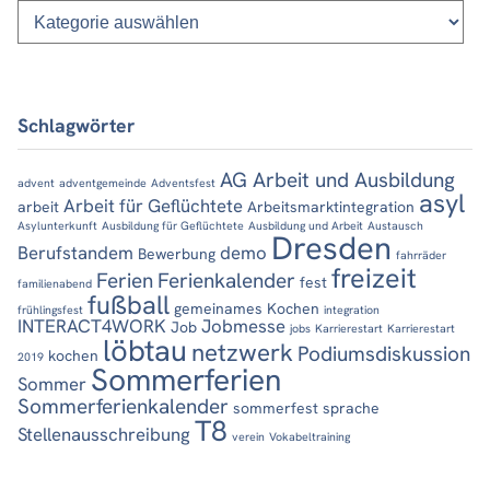
Schlagwörter
AG Arbeit und Ausbildung
advent
adventgemeinde
Adventsfest
asyl
Arbeit für Geflüchtete
arbeit
Arbeitsmarktintegration
Asylunterkunft
Ausbildung für Geflüchtete
Ausbildung und Arbeit
Austausch
Dresden
Berufstandem
demo
Bewerbung
fahrräder
freizeit
Ferien
Ferienkalender
fest
familienabend
fußball
gemeinames Kochen
frühlingsfest
integration
INTERACT4WORK
Jobmesse
Job
jobs
Karrierestart
Karrierestart
löbtau
netzwerk
Podiumsdiskussion
kochen
2019
Sommerferien
Sommer
Sommerferienkalender
sommerfest
sprache
T8
Stellenausschreibung
verein
Vokabeltraining