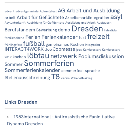
AG Arbeit und Ausbildung
advent
adventgemeinde
Adventsfest
asyl
Arbeit für Geflüchtete
arbeit
Arbeitsmarktintegration
Asylunterkunft
Ausbildung für Geflüchtete
Ausbildung und Arbeit
Austausch
Dresden
Berufstandem
demo
Bewerbung
fahrräder
freizeit
Ferien
Ferienkalender
fest
familienabend
fußball
gemeinames Kochen
frühlingsfest
integration
INTERACT4WORK
Jobmesse
Job
jobs
Karrierestart
Karrierestart
löbtau
netzwerk
Podiumsdiskussion
kochen
2019
Sommerferien
Sommer
Sommerferienkalender
sommerfest
sprache
T8
Stellenausschreibung
verein
Vokabeltraining
Links Dresden
1953international - Antirassistische Faninitiative
Dynamo Dresden