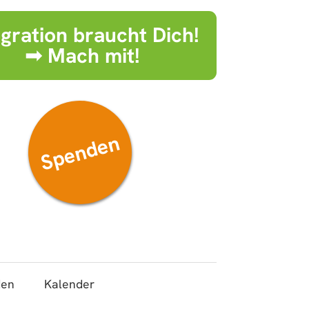
egration braucht Dich!
➟ Mach mit!
Spenden
den
Kalender