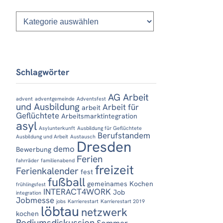
Kategorien
Schlagwörter
AG Arbeit
advent
adventgemeinde
Adventsfest
und Ausbildung
Arbeit für
arbeit
Geflüchtete
Arbeitsmarktintegration
asyl
Asylunterkunft
Ausbildung für Geflüchtete
Berufstandem
Ausbildung und Arbeit
Austausch
Dresden
demo
Bewerbung
Ferien
fahrräder
familienabend
freizeit
Ferienkalender
fest
fußball
gemeinames Kochen
frühlingsfest
INTERACT4WORK
Job
integration
Jobmesse
jobs
Karrierestart
Karrierestart 2019
löbtau
netzwerk
kochen
Podiumsdiskussion
Sommer