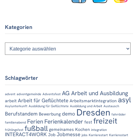
Kategorien
Kategorien
Schlagwörter
AG Arbeit und Ausbildung
advent
adventgemeinde
Adventsfest
asyl
Arbeit für Geflüchtete
arbeit
Arbeitsmarktintegration
Asylunterkunft
Ausbildung für Geflüchtete
Ausbildung und Arbeit
Austausch
Dresden
Berufstandem
demo
Bewerbung
fahrräder
freizeit
Ferien
Ferienkalender
fest
familienabend
fußball
gemeinames Kochen
frühlingsfest
integration
INTERACT4WORK
Jobmesse
Job
jobs
Karrierestart
Karrierestart