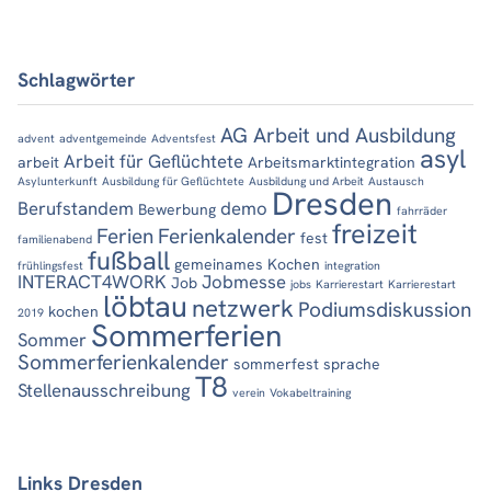
Schlagwörter
AG Arbeit und Ausbildung
advent
adventgemeinde
Adventsfest
asyl
Arbeit für Geflüchtete
arbeit
Arbeitsmarktintegration
Asylunterkunft
Ausbildung für Geflüchtete
Ausbildung und Arbeit
Austausch
Dresden
Berufstandem
demo
Bewerbung
fahrräder
freizeit
Ferien
Ferienkalender
fest
familienabend
fußball
gemeinames Kochen
frühlingsfest
integration
INTERACT4WORK
Jobmesse
Job
jobs
Karrierestart
Karrierestart
löbtau
netzwerk
Podiumsdiskussion
kochen
2019
Sommerferien
Sommer
Sommerferienkalender
sommerfest
sprache
T8
Stellenausschreibung
verein
Vokabeltraining
Links Dresden