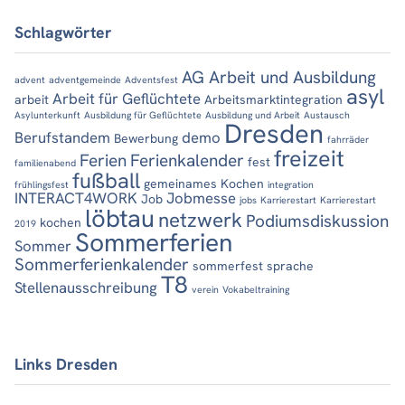
Schlagwörter
AG Arbeit und Ausbildung
advent
adventgemeinde
Adventsfest
asyl
Arbeit für Geflüchtete
arbeit
Arbeitsmarktintegration
Asylunterkunft
Ausbildung für Geflüchtete
Ausbildung und Arbeit
Austausch
Dresden
Berufstandem
demo
Bewerbung
fahrräder
freizeit
Ferien
Ferienkalender
fest
familienabend
fußball
gemeinames Kochen
frühlingsfest
integration
INTERACT4WORK
Jobmesse
Job
jobs
Karrierestart
Karrierestart
löbtau
netzwerk
Podiumsdiskussion
kochen
2019
Sommerferien
Sommer
Sommerferienkalender
sommerfest
sprache
T8
Stellenausschreibung
verein
Vokabeltraining
Links Dresden