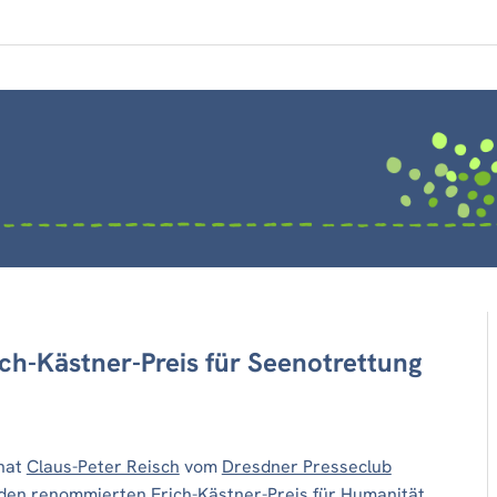
ich-Kästner-Preis für Seenotrettung
 hat
Claus-Peter Reisch
vom
Dresdner Presseclub
 den renommierten Erich-Kästner-Preis für Humanität