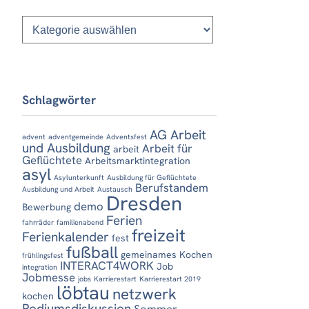
Kategorien
Schlagwörter
AG Arbeit
advent
adventgemeinde
Adventsfest
und Ausbildung
Arbeit für
arbeit
Geflüchtete
Arbeitsmarktintegration
asyl
Asylunterkunft
Ausbildung für Geflüchtete
Berufstandem
Ausbildung und Arbeit
Austausch
Dresden
demo
Bewerbung
Ferien
fahrräder
familienabend
freizeit
Ferienkalender
fest
fußball
gemeinames Kochen
frühlingsfest
INTERACT4WORK
Job
integration
Jobmesse
jobs
Karrierestart
Karrierestart 2019
löbtau
netzwerk
kochen
Podiumsdiskussion
Sommer