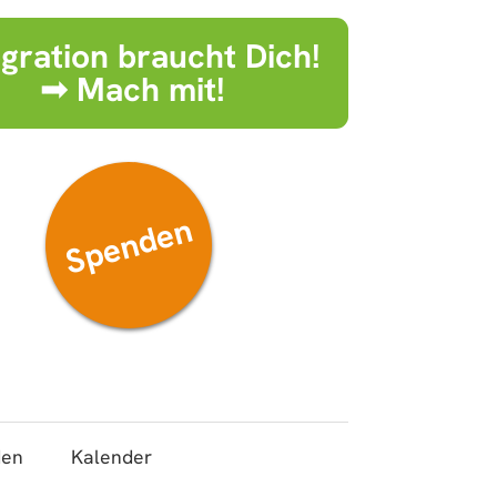
egration braucht Dich!
➟ Mach mit!
Spenden
den
Kalender