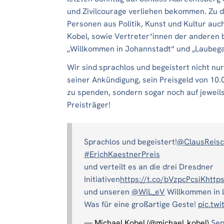
und Zivilcourage verliehen bekommen. Zu 
Personen aus Politik, Kunst und Kultur auc
Kobel, sowie Vertreter*innen der anderen 
„Willkommen in Johannstadt“ und „Laubegas
Wir sind sprachlos und begeistert nicht nu
seiner Ankündigung, sein Preisgeld von 10.
zu spenden, sondern sogar noch auf jeweils
Preisträger!
Sprachlos und begeistert!
@ClausReis
#ErichKaestnerPreis
und verteilt es an die drei Dresdner
Initiativen
https://t.co/bVzpcPcsiK
http
und unseren
@WiL_eV
Willkommen in 
Was für eine großartige Geste!
pic.tw
— Michael Kobel (@michael_kobel)
Sep