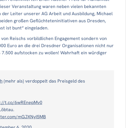
dieser Veranstaltung waren neben vielen bekannten
h der Leiter unserer AG Arbeit und Ausbildung, Michael
beiden großen Geflüchteteninitiativen aus Dresden,
t ist bunt“ eingeladen.
r von Reischs vorbildlichen Engagement sondern von
000 Euro an die drei Dresdner Organisationen nicht nur
 7.500 aufstocken zu wollen! Wahrhaft ein würdiger
ch
(mehr als) verdoppelt das Preisgeld des
s://t.co/6wREnepMv0
Löbtau.
itter.com/mGJXNyI5MB
tember 6, 2020