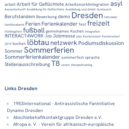
asyl
Arbeit für Geflüchtete
arbeit
Arbeitsmarktintegration
Asylunterkunft
Ausbildung für Geflüchtete
Ausbildung und Arbeit
Austausch
Dresden
Berufstandem
demo
Bewerbung
fahrräder
freizeit
Ferien
Ferienkalender
fest
familienabend
fußball
gemeinames Kochen
frühlingsfest
integration
INTERACT4WORK
Jobmesse
Job
jobs
Karrierestart
Karrierestart
löbtau
netzwerk
Podiumsdiskussion
kochen
2019
Sommerferien
Sommer
Sommerferienkalender
sommerfest
sprache
T8
Stellenausschreibung
verein
Vokabeltraining
Links Dresden
1953international - Antirassistische Faninitiative
Dynamo Dresden
Abschiebehaftkontaktgruppe Dresden e.V.
Afropa e. V. - Verein für afrikanisch-europäische