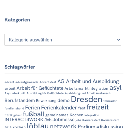
Kategorien
Kategorien
Schlagwörter
AG Arbeit und Ausbildung
advent
adventgemeinde
Adventsfest
asyl
Arbeit für Geflüchtete
arbeit
Arbeitsmarktintegration
Asylunterkunft
Ausbildung für Geflüchtete
Ausbildung und Arbeit
Austausch
Dresden
Berufstandem
demo
Bewerbung
fahrräder
freizeit
Ferien
Ferienkalender
fest
familienabend
fußball
gemeinames Kochen
frühlingsfest
integration
INTERACT4WORK
Jobmesse
Job
jobs
Karrierestart
Karrierestart
löbtau
netzwerk
Podiumsdiskussion
kochen
2019