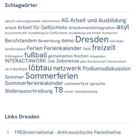
Schlagwörter
AG Arbeit und Ausbildung
advent
adventgemeinde
Adventsfest
asyl
Arbeit für Geflüchtete
arbeit
Arbeitsmarktintegration
Asylunterkunft
Ausbildung für Geflüchtete
Ausbildung und Arbeit
Austausch
Dresden
Berufstandem
demo
Bewerbung
fahrräder
freizeit
Ferien
Ferienkalender
fest
familienabend
fußball
gemeinames Kochen
frühlingsfest
integration
INTERACT4WORK
Jobmesse
Job
jobs
Karrierestart
Karrierestart
löbtau
netzwerk
Podiumsdiskussion
kochen
2019
Sommerferien
Sommer
Sommerferienkalender
sommerfest
sprache
T8
Stellenausschreibung
verein
Vokabeltraining
Links Dresden
1953international - Antirassistische Faninitiative