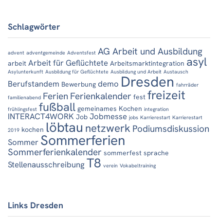
Schlagwörter
AG Arbeit und Ausbildung
advent
adventgemeinde
Adventsfest
asyl
Arbeit für Geflüchtete
arbeit
Arbeitsmarktintegration
Asylunterkunft
Ausbildung für Geflüchtete
Ausbildung und Arbeit
Austausch
Dresden
Berufstandem
demo
Bewerbung
fahrräder
freizeit
Ferien
Ferienkalender
fest
familienabend
fußball
gemeinames Kochen
frühlingsfest
integration
INTERACT4WORK
Jobmesse
Job
jobs
Karrierestart
Karrierestart
löbtau
netzwerk
Podiumsdiskussion
kochen
2019
Sommerferien
Sommer
Sommerferienkalender
sommerfest
sprache
T8
Stellenausschreibung
verein
Vokabeltraining
Links Dresden