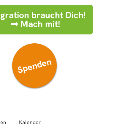
egration braucht Dich!
➟ Mach mit!
Spenden
den
Kalender