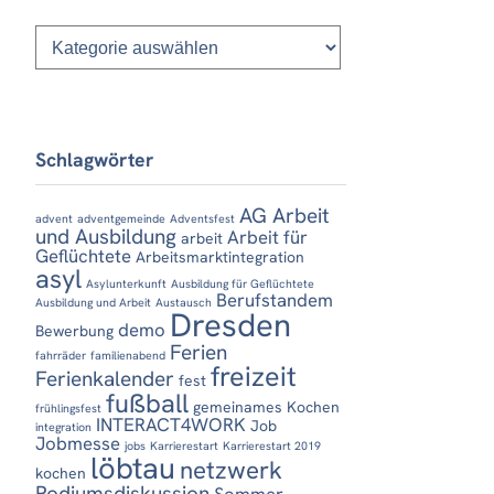
Kategorien
Schlagwörter
AG Arbeit
advent
adventgemeinde
Adventsfest
und Ausbildung
Arbeit für
arbeit
Geflüchtete
Arbeitsmarktintegration
asyl
Asylunterkunft
Ausbildung für Geflüchtete
Berufstandem
Ausbildung und Arbeit
Austausch
Dresden
demo
Bewerbung
Ferien
fahrräder
familienabend
freizeit
Ferienkalender
fest
fußball
gemeinames Kochen
frühlingsfest
INTERACT4WORK
Job
integration
Jobmesse
jobs
Karrierestart
Karrierestart 2019
löbtau
netzwerk
kochen
Podiumsdiskussion
Sommer