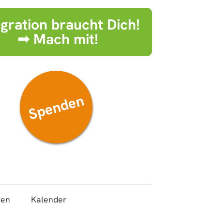
egration braucht Dich!
➟ Mach mit!
Spenden
den
Kalender