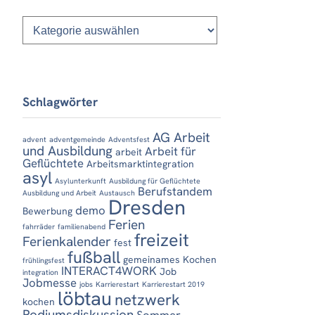
Kategorien
Schlagwörter
AG Arbeit
advent
adventgemeinde
Adventsfest
und Ausbildung
Arbeit für
arbeit
Geflüchtete
Arbeitsmarktintegration
asyl
Asylunterkunft
Ausbildung für Geflüchtete
Berufstandem
Ausbildung und Arbeit
Austausch
Dresden
demo
Bewerbung
Ferien
fahrräder
familienabend
freizeit
Ferienkalender
fest
fußball
gemeinames Kochen
frühlingsfest
INTERACT4WORK
Job
integration
Jobmesse
jobs
Karrierestart
Karrierestart 2019
löbtau
netzwerk
kochen
Podiumsdiskussion
Sommer