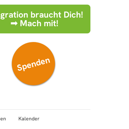
egration braucht Dich!
➟ Mach mit!
Spenden
den
Kalender