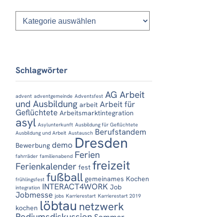
Kategorien
Schlagwörter
AG Arbeit
advent
adventgemeinde
Adventsfest
und Ausbildung
Arbeit für
arbeit
Geflüchtete
Arbeitsmarktintegration
asyl
Asylunterkunft
Ausbildung für Geflüchtete
Berufstandem
Ausbildung und Arbeit
Austausch
Dresden
demo
Bewerbung
Ferien
fahrräder
familienabend
freizeit
Ferienkalender
fest
fußball
gemeinames Kochen
frühlingsfest
INTERACT4WORK
Job
integration
Jobmesse
jobs
Karrierestart
Karrierestart 2019
löbtau
netzwerk
kochen
Podiumsdiskussion
Sommer