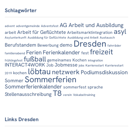
Schlagwörter
AG Arbeit und Ausbildung
advent
adventgemeinde
Adventsfest
asyl
Arbeit für Geflüchtete
arbeit
Arbeitsmarktintegration
Asylunterkunft
Ausbildung für Geflüchtete
Ausbildung und Arbeit
Austausch
Dresden
Berufstandem
demo
Bewerbung
fahrräder
freizeit
Ferien
Ferienkalender
fest
familienabend
fußball
gemeinames Kochen
frühlingsfest
integration
INTERACT4WORK
Jobmesse
Job
jobs
Karrierestart
Karrierestart
löbtau
netzwerk
Podiumsdiskussion
kochen
2019
Sommerferien
Sommer
Sommerferienkalender
sommerfest
sprache
T8
Stellenausschreibung
verein
Vokabeltraining
Links Dresden