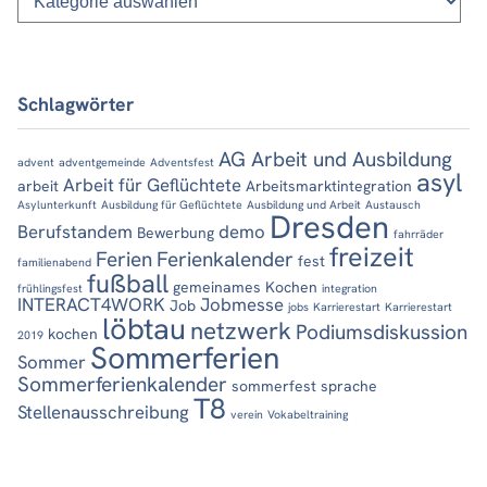
Schlagwörter
AG Arbeit und Ausbildung
advent
adventgemeinde
Adventsfest
asyl
Arbeit für Geflüchtete
arbeit
Arbeitsmarktintegration
Asylunterkunft
Ausbildung für Geflüchtete
Ausbildung und Arbeit
Austausch
Dresden
Berufstandem
demo
Bewerbung
fahrräder
freizeit
Ferien
Ferienkalender
fest
familienabend
fußball
gemeinames Kochen
frühlingsfest
integration
INTERACT4WORK
Jobmesse
Job
jobs
Karrierestart
Karrierestart
löbtau
netzwerk
Podiumsdiskussion
kochen
2019
Sommerferien
Sommer
Sommerferienkalender
sommerfest
sprache
T8
Stellenausschreibung
verein
Vokabeltraining