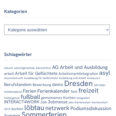
Kategorien
Kategorien
Schlagwörter
AG Arbeit und Ausbildung
advent
adventgemeinde
Adventsfest
asyl
Arbeit für Geflüchtete
arbeit
Arbeitsmarktintegration
Asylunterkunft
Ausbildung für Geflüchtete
Ausbildung und Arbeit
Austausch
Dresden
Berufstandem
demo
Bewerbung
fahrräder
freizeit
Ferien
Ferienkalender
fest
familienabend
fußball
gemeinames Kochen
frühlingsfest
integration
INTERACT4WORK
Jobmesse
Job
jobs
Karrierestart
Karrierestart
löbtau
netzwerk
Podiumsdiskussion
kochen
2019
Sommerferien
Sommer