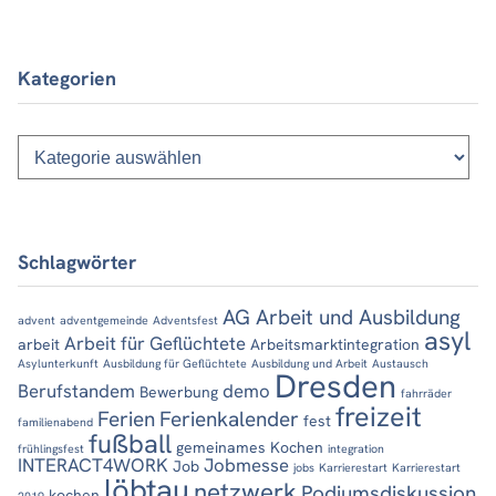
Kategorien
Kategorien
Schlagwörter
AG Arbeit und Ausbildung
advent
adventgemeinde
Adventsfest
asyl
Arbeit für Geflüchtete
arbeit
Arbeitsmarktintegration
Asylunterkunft
Ausbildung für Geflüchtete
Ausbildung und Arbeit
Austausch
Dresden
Berufstandem
demo
Bewerbung
fahrräder
freizeit
Ferien
Ferienkalender
fest
familienabend
fußball
gemeinames Kochen
frühlingsfest
integration
INTERACT4WORK
Jobmesse
Job
jobs
Karrierestart
Karrierestart
löbtau
netzwerk
Podiumsdiskussion
kochen
2019