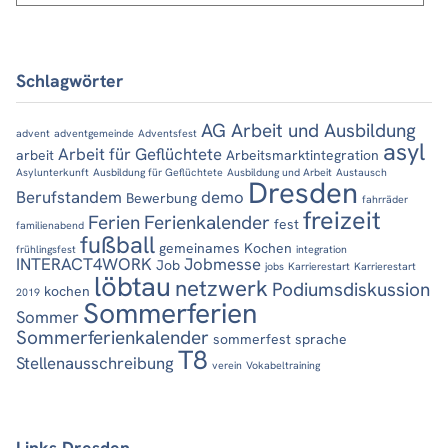
Schlagwörter
AG Arbeit und Ausbildung
advent
adventgemeinde
Adventsfest
asyl
Arbeit für Geflüchtete
arbeit
Arbeitsmarktintegration
Asylunterkunft
Ausbildung für Geflüchtete
Ausbildung und Arbeit
Austausch
Dresden
Berufstandem
demo
Bewerbung
fahrräder
freizeit
Ferien
Ferienkalender
fest
familienabend
fußball
gemeinames Kochen
frühlingsfest
integration
INTERACT4WORK
Jobmesse
Job
jobs
Karrierestart
Karrierestart
löbtau
netzwerk
Podiumsdiskussion
kochen
2019
Sommerferien
Sommer
Sommerferienkalender
sommerfest
sprache
T8
Stellenausschreibung
verein
Vokabeltraining
Links Dresden