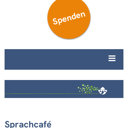
Spenden
MENÜ
Sprachcafé