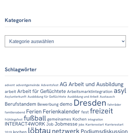
Kategorien
Kategorien
Schlagwörter
AG Arbeit und Ausbildung
advent
adventgemeinde
Adventsfest
asyl
Arbeit für Geflüchtete
arbeit
Arbeitsmarktintegration
Asylunterkunft
Ausbildung für Geflüchtete
Ausbildung und Arbeit
Austausch
Dresden
Berufstandem
demo
Bewerbung
fahrräder
freizeit
Ferien
Ferienkalender
fest
familienabend
fußball
gemeinames Kochen
frühlingsfest
integration
INTERACT4WORK
Jobmesse
Job
jobs
Karrierestart
Karrierestart
löbtau
netzwerk
Podiumsdiskussion
kochen
2019