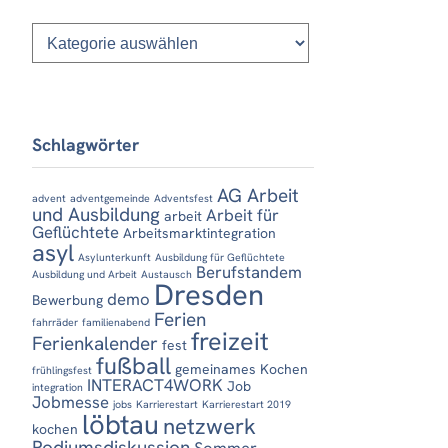
Kategorien
Schlagwörter
AG Arbeit
advent
adventgemeinde
Adventsfest
und Ausbildung
Arbeit für
arbeit
Geflüchtete
Arbeitsmarktintegration
asyl
Asylunterkunft
Ausbildung für Geflüchtete
Berufstandem
Ausbildung und Arbeit
Austausch
Dresden
demo
Bewerbung
Ferien
fahrräder
familienabend
freizeit
Ferienkalender
fest
fußball
gemeinames Kochen
frühlingsfest
INTERACT4WORK
Job
integration
Jobmesse
jobs
Karrierestart
Karrierestart 2019
löbtau
netzwerk
kochen
Podiumsdiskussion
Sommer