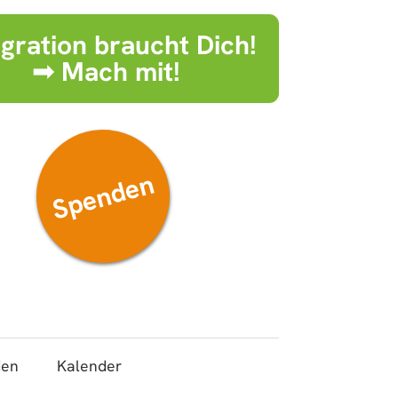
egration braucht Dich!
➟ Mach mit!
Spenden
den
Kalender