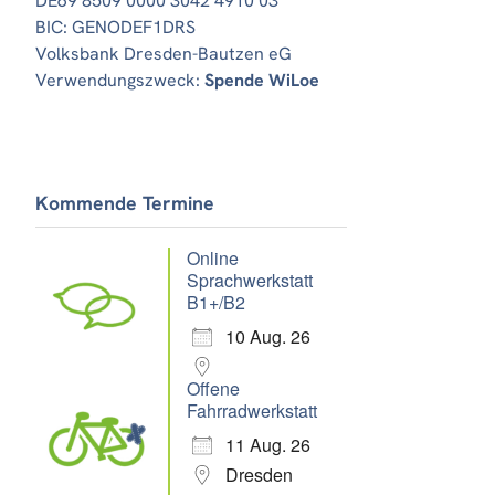
DE69 8509 0000 3042 4910 03
BIC: GENODEF1DRS
Volksbank Dresden-Bautzen eG
Verwendungszweck:
Spende WiLoe
Office 365
Outlook Live
Kommende Termine
Online
Sprachwerkstatt
B1+/B2
10 Aug. 26
Offene
Fahrradwerkstatt
11 Aug. 26
Dresden