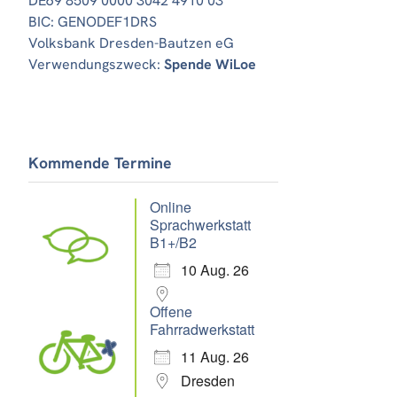
DE69 8509 0000 3042 4910 03
BIC: GENODEF1DRS
Volksbank Dresden-Bautzen eG
Verwendungszweck:
Spende WiLoe
Office 365
Outlook Live
Kommende Termine
Online
Sprachwerkstatt
B1+/B2
10 Aug. 26
Offene
Fahrradwerkstatt
11 Aug. 26
Dresden