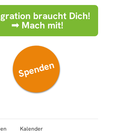
egration braucht Dich!
➟ Mach mit!
Spenden
den
Kalender