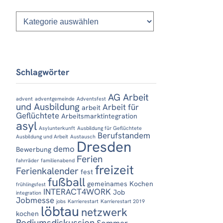
Kategorien
Schlagwörter
AG Arbeit
advent
adventgemeinde
Adventsfest
und Ausbildung
Arbeit für
arbeit
Geflüchtete
Arbeitsmarktintegration
asyl
Asylunterkunft
Ausbildung für Geflüchtete
Berufstandem
Ausbildung und Arbeit
Austausch
Dresden
demo
Bewerbung
Ferien
fahrräder
familienabend
freizeit
Ferienkalender
fest
fußball
gemeinames Kochen
frühlingsfest
INTERACT4WORK
Job
integration
Jobmesse
jobs
Karrierestart
Karrierestart 2019
löbtau
netzwerk
kochen
Podiumsdiskussion
Sommer