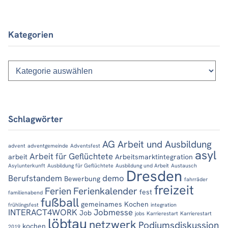
Kategorien
Kategorien
Schlagwörter
AG Arbeit und Ausbildung
advent
adventgemeinde
Adventsfest
asyl
Arbeit für Geflüchtete
arbeit
Arbeitsmarktintegration
Asylunterkunft
Ausbildung für Geflüchtete
Ausbildung und Arbeit
Austausch
Dresden
Berufstandem
demo
Bewerbung
fahrräder
freizeit
Ferien
Ferienkalender
fest
familienabend
fußball
gemeinames Kochen
frühlingsfest
integration
INTERACT4WORK
Jobmesse
Job
jobs
Karrierestart
Karrierestart
löbtau
netzwerk
Podiumsdiskussion
kochen
2019