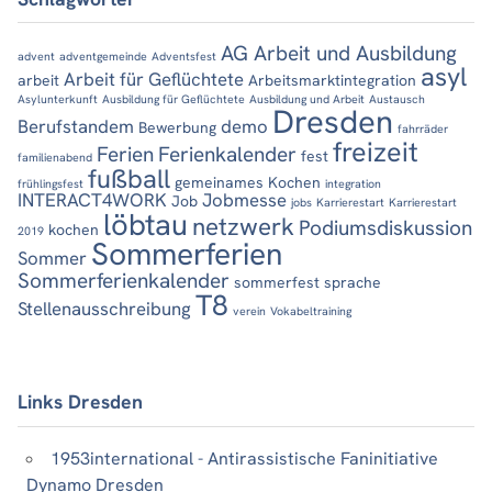
AG Arbeit und Ausbildung
advent
adventgemeinde
Adventsfest
asyl
Arbeit für Geflüchtete
arbeit
Arbeitsmarktintegration
Asylunterkunft
Ausbildung für Geflüchtete
Ausbildung und Arbeit
Austausch
Dresden
Berufstandem
demo
Bewerbung
fahrräder
freizeit
Ferien
Ferienkalender
fest
familienabend
fußball
gemeinames Kochen
frühlingsfest
integration
INTERACT4WORK
Jobmesse
Job
jobs
Karrierestart
Karrierestart
löbtau
netzwerk
Podiumsdiskussion
kochen
2019
Sommerferien
Sommer
Sommerferienkalender
sommerfest
sprache
T8
Stellenausschreibung
verein
Vokabeltraining
Links Dresden
1953international - Antirassistische Faninitiative
Dynamo Dresden