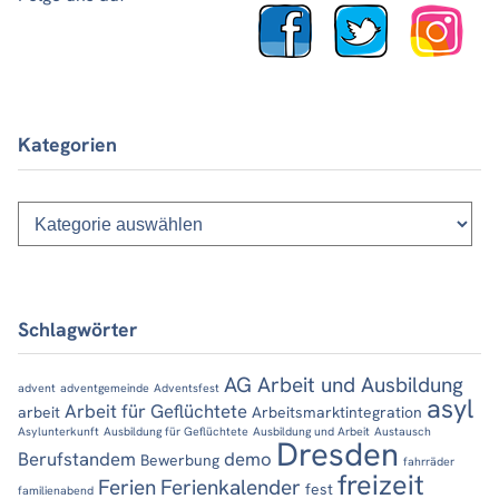
Kategorien
Kategorien
Schlagwörter
AG Arbeit und Ausbildung
advent
adventgemeinde
Adventsfest
asyl
Arbeit für Geflüchtete
arbeit
Arbeitsmarktintegration
Asylunterkunft
Ausbildung für Geflüchtete
Ausbildung und Arbeit
Austausch
Dresden
Berufstandem
demo
Bewerbung
fahrräder
freizeit
Ferien
Ferienkalender
fest
familienabend