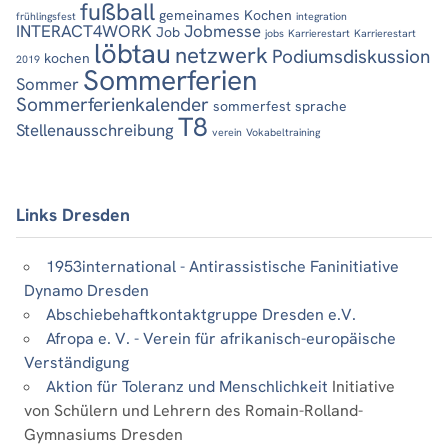
fußball
gemeinames Kochen
frühlingsfest
integration
INTERACT4WORK
Jobmesse
Job
jobs
Karrierestart
Karrierestart
löbtau
netzwerk
Podiumsdiskussion
kochen
2019
Sommerferien
Sommer
Sommerferienkalender
sommerfest
sprache
T8
Stellenausschreibung
verein
Vokabeltraining
Links Dresden
1953international - Antirassistische Faninitiative
Dynamo Dresden
Abschiebehaftkontaktgruppe Dresden e.V.
Afropa e. V. - Verein für afrikanisch-europäische
Verständigung
Aktion für Toleranz und Menschlichkeit
Initiative
von Schülern und Lehrern des Romain-Rolland-
Gymnasiums Dresden