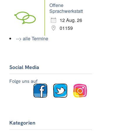
Offene
Sprachwerkstatt
12 Aug. 26
01159
--> alle Termine
Social Media
Office 365
Outlook Live
Folge uns auf
Kategorien