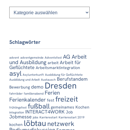
Kategorien
Schlagwörter
AG Arbeit
advent
adventgemeinde
Adventsfest
und Ausbildung
Arbeit für
arbeit
Geflüchtete
Arbeitsmarktintegration
asyl
Asylunterkunft
Ausbildung für Geflüchtete
Berufstandem
Ausbildung und Arbeit
Austausch
Dresden
demo
Bewerbung
Ferien
fahrräder
familienabend
freizeit
Ferienkalender
fest
fußball
gemeinames Kochen
frühlingsfest
INTERACT4WORK
Job
integration
Jobmesse
jobs
Karrierestart
Karrierestart 2019
löbtau
netzwerk
kochen
Podiumsdiskussion
Sommer