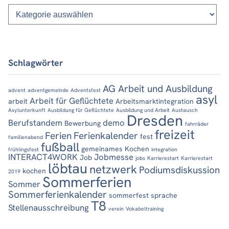
Kategorien
Schlagwörter
AG Arbeit und Ausbildung
advent
adventgemeinde
Adventsfest
asyl
Arbeit für Geflüchtete
arbeit
Arbeitsmarktintegration
Asylunterkunft
Ausbildung für Geflüchtete
Ausbildung und Arbeit
Austausch
Dresden
Berufstandem
demo
Bewerbung
fahrräder
freizeit
Ferien
Ferienkalender
fest
familienabend
fußball
gemeinames Kochen
frühlingsfest
integration
INTERACT4WORK
Jobmesse
Job
jobs
Karrierestart
Karrierestart
löbtau
netzwerk
Podiumsdiskussion
kochen
2019
Sommerferien
Sommer
Sommerferienkalender
sommerfest
sprache
T8
Stellenausschreibung
verein
Vokabeltraining