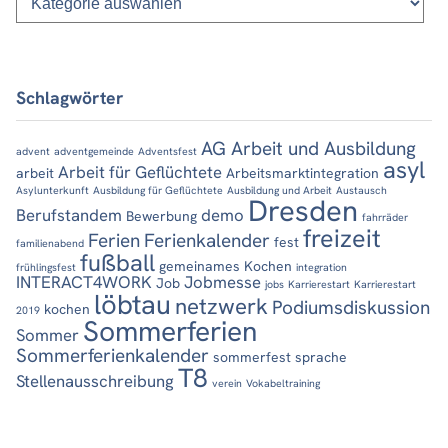
Schlagwörter
AG Arbeit und Ausbildung
advent
adventgemeinde
Adventsfest
asyl
Arbeit für Geflüchtete
arbeit
Arbeitsmarktintegration
Asylunterkunft
Ausbildung für Geflüchtete
Ausbildung und Arbeit
Austausch
Dresden
Berufstandem
demo
Bewerbung
fahrräder
freizeit
Ferien
Ferienkalender
fest
familienabend
fußball
gemeinames Kochen
frühlingsfest
integration
INTERACT4WORK
Jobmesse
Job
jobs
Karrierestart
Karrierestart
löbtau
netzwerk
Podiumsdiskussion
kochen
2019
Sommerferien
Sommer
Sommerferienkalender
sommerfest
sprache
T8
Stellenausschreibung
verein
Vokabeltraining