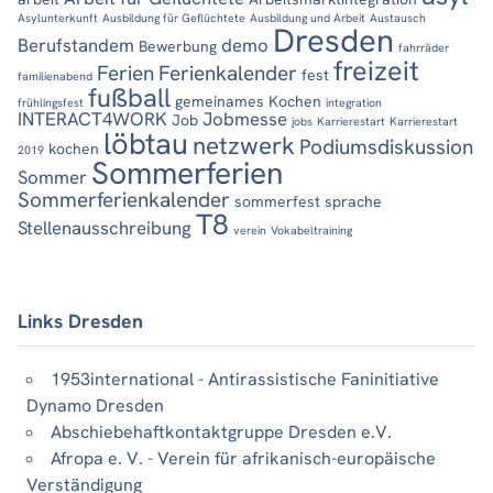
Asylunterkunft
Ausbildung für Geflüchtete
Ausbildung und Arbeit
Austausch
Dresden
Berufstandem
demo
Bewerbung
fahrräder
freizeit
Ferien
Ferienkalender
fest
familienabend
fußball
gemeinames Kochen
frühlingsfest
integration
INTERACT4WORK
Jobmesse
Job
jobs
Karrierestart
Karrierestart
löbtau
netzwerk
Podiumsdiskussion
kochen
2019
Sommerferien
Sommer
Sommerferienkalender
sommerfest
sprache
T8
Stellenausschreibung
verein
Vokabeltraining
Links Dresden
1953international - Antirassistische Faninitiative
Dynamo Dresden
Abschiebehaftkontaktgruppe Dresden e.V.
Afropa e. V. - Verein für afrikanisch-europäische
Verständigung