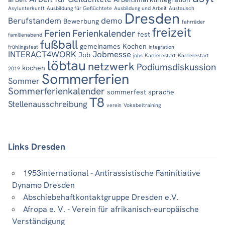
Asylunterkunft
Ausbildung für Geflüchtete
Ausbildung und Arbeit
Austausch
Dresden
Berufstandem
demo
Bewerbung
fahrräder
freizeit
Ferien
Ferienkalender
fest
familienabend
fußball
gemeinames Kochen
frühlingsfest
integration
INTERACT4WORK
Jobmesse
Job
jobs
Karrierestart
Karrierestart
löbtau
netzwerk
Podiumsdiskussion
kochen
2019
Sommerferien
Sommer
Sommerferienkalender
sommerfest
sprache
T8
Stellenausschreibung
verein
Vokabeltraining
Links Dresden
1953international - Antirassistische Faninitiative
Dynamo Dresden
Abschiebehaftkontaktgruppe Dresden e.V.
Afropa e. V. - Verein für afrikanisch-europäische
Verständigung