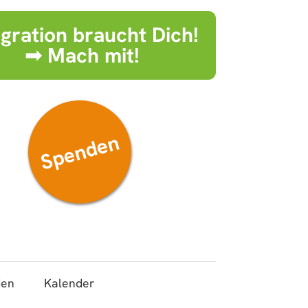
egration braucht Dich!
➟ Mach mit!
Spenden
den
Kalender