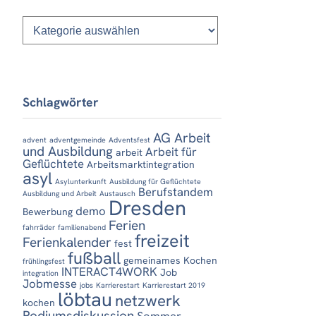
Kategorien
Schlagwörter
AG Arbeit
advent
adventgemeinde
Adventsfest
und Ausbildung
Arbeit für
arbeit
Geflüchtete
Arbeitsmarktintegration
asyl
Asylunterkunft
Ausbildung für Geflüchtete
Berufstandem
Ausbildung und Arbeit
Austausch
Dresden
demo
Bewerbung
Ferien
fahrräder
familienabend
freizeit
Ferienkalender
fest
fußball
gemeinames Kochen
frühlingsfest
INTERACT4WORK
Job
integration
Jobmesse
jobs
Karrierestart
Karrierestart 2019
löbtau
netzwerk
kochen
Podiumsdiskussion
Sommer