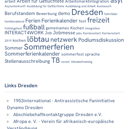
asyl
Arbeit für Geflüchtete
arbeit
Arbeitsmarktintegration
Asylunterkunft
Ausbildung für Geflüchtete
Ausbildung und Arbeit
Austausch
Dresden
Berufstandem
demo
Bewerbung
fahrräder
freizeit
Ferien
Ferienkalender
fest
familienabend
fußball
gemeinames Kochen
frühlingsfest
integration
INTERACT4WORK
Jobmesse
Job
jobs
Karrierestart
Karrierestart
löbtau
netzwerk
Podiumsdiskussion
kochen
2019
Sommerferien
Sommer
Sommerferienkalender
sommerfest
sprache
T8
Stellenausschreibung
verein
Vokabeltraining
Links Dresden
1953international - Antirassistische Faninitiative
Dynamo Dresden
Abschiebehaftkontaktgruppe Dresden e.V.
Afropa e. V. - Verein für afrikanisch-europäische
Verständigung