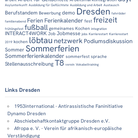
Asylunterkunft
Ausbildung für Geflüchtete
Ausbildung und Arbeit
Austausch
Dresden
Berufstandem
demo
Bewerbung
fahrräder
freizeit
Ferien
Ferienkalender
fest
familienabend
fußball
gemeinames Kochen
frühlingsfest
integration
INTERACT4WORK
Jobmesse
Job
jobs
Karrierestart
Karrierestart
löbtau
netzwerk
Podiumsdiskussion
kochen
2019
Sommerferien
Sommer
Sommerferienkalender
sommerfest
sprache
T8
Stellenausschreibung
verein
Vokabeltraining
Links Dresden
1953international - Antirassistische Faninitiative
Dynamo Dresden
Abschiebehaftkontaktgruppe Dresden e.V.
Afropa e. V. - Verein für afrikanisch-europäische
Verständigung