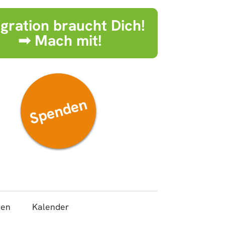
egration braucht Dich!
➟ Mach mit!
Spenden
den
Kalender