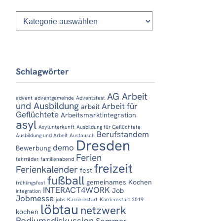
Kategorien
Schlagwörter
AG Arbeit
advent
adventgemeinde
Adventsfest
und Ausbildung
Arbeit für
arbeit
Geflüchtete
Arbeitsmarktintegration
asyl
Asylunterkunft
Ausbildung für Geflüchtete
Berufstandem
Ausbildung und Arbeit
Austausch
Dresden
demo
Bewerbung
Ferien
fahrräder
familienabend
freizeit
Ferienkalender
fest
fußball
gemeinames Kochen
frühlingsfest
INTERACT4WORK
Job
integration
Jobmesse
jobs
Karrierestart
Karrierestart 2019
löbtau
netzwerk
kochen
Podiumsdiskussion
Sommer